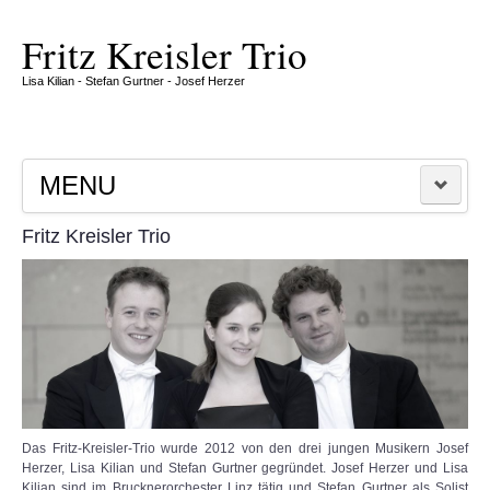
exact
who
absolute
best
sells
hand
Fritz Kreisler Trio
fake
the
and
rolex
best
wrist
Lisa Kilian - Stefan Gurtner - Josef Herzer
also
best
in
has
replica
making
good
rolex
is
workmanship
got
actually
as
the
a
MENU
well
very
leading
as
attractive
benefit
the
neoclassical
from
Fritz Kreisler Trio
HOME
methods.
vogue,
luxury
furthermore
rolex
right
knock
MITGLIEDER
into
off
the
watches.
trendy
KONZERTE
fundamentals.
KRITIKEN UND ARCHIV
Das Fritz-Kreisler-Trio wurde 2012 von den drei jungen Musikern Josef
Herzer, Lisa Kilian und Stefan Gurtner gegründet. Josef Herzer und Lisa
GALERIE
Kilian sind im Brucknerorchester Linz tätig und Stefan Gurtner als Solist