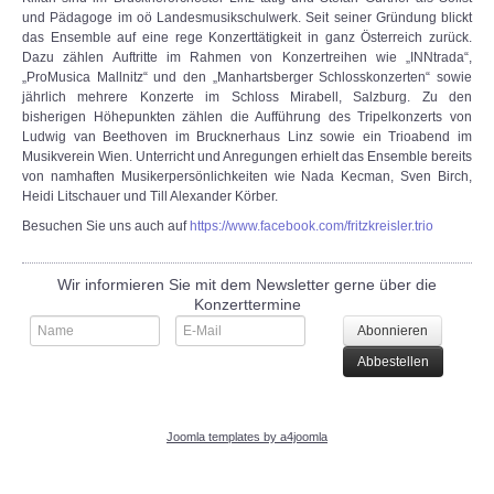
und Pädagoge im oö Landesmusikschulwerk. Seit seiner Gründung blickt
das Ensemble auf eine rege Konzerttätigkeit in ganz Österreich zurück.
KONTAKT
Dazu zählen Auftritte im Rahmen von Konzertreihen wie „INNtrada“,
„ProMusica Mallnitz“ und den „Manhartsberger Schlosskonzerten“ sowie
jährlich mehrere Konzerte im Schloss Mirabell, Salzburg. Zu den
bisherigen Höhepunkten zählen die Aufführung des Tripelkonzerts von
Ludwig van Beethoven im Brucknerhaus Linz sowie ein Trioabend im
Musikverein Wien. Unterricht und Anregungen erhielt das Ensemble bereits
von namhaften Musikerpersönlichkeiten wie Nada Kecman, Sven Birch,
Heidi Litschauer und Till Alexander Körber.
Besuchen Sie uns auch auf
https://www.facebook.com/fritzkreisler.trio
Wir informieren Sie mit dem Newsletter gerne über die
Konzerttermine
Joomla templates by a4joomla